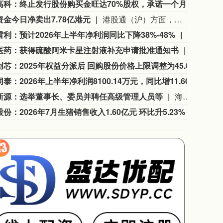
凯龙高科：终止发行股份购买金旺达70%股权，承诺一个月内不再筹划重组
凯龙
资金今日净卖出7.78亿港元
港股通（沪）方面，MINIMAX-W、中芯国际分别获净买入13.22亿港元、2.60亿港元；腾讯控股净卖出额居首，金额为9.05亿港元；港股通（深）方面，MINIMAX-W、药明生物分别获净买入9.03亿港元、7.78亿港元；腾讯控股净卖出额居首，金额为12.83亿港元。
利：预计2026年上半年净利润同比下降38%-48%
江苏雷利公
医药：获得硫酸阿米卡星注射液补充申请批准通知书
鲁抗医药
唯捷创芯：2025年权益分派后 回购股份价格上限调整为45.01元/股
唯捷创
人民同泰：2026年上半年净利润8100.14万元，同比增11.60%
人民同
新源：选举董事长、委员并聘任高级管理人员等
海科新源公告称，8月6日召开第三届董事会第一次会议，选举杨晓宏为第三届董事会董事长，设立四个专门委员会并确定委员。同时，聘任马立军为总经理，尉彬彬为副总经理、财务总监、董事会秘书，张仁杰为副总经理，李玲为证券事务代表。上述人员任期至第三届董事会届满。公司将解决董事会秘书兼职问题。
份：2026年7月生猪销售收入1.60亿元 环比升5.23%
东瑞股