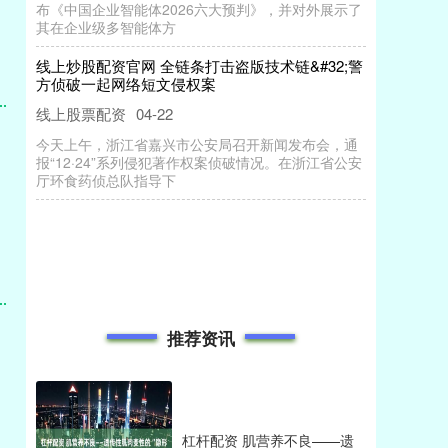
布《中国企业智能体2026六大预判》，并对外展示了
其在企业级多智能体方
线上炒股配资官网 全链条打击盗版技术链&#32;警
方侦破一起网络短文侵权案
线上股票配资
04-22
今天上午，浙江省嘉兴市公安局召开新闻发布会，通
报“12·24”系列侵犯著作权案侦破情况。在浙江省公安
厅环食药侦总队指导下
推荐资讯
杠杆配资 肌营养不良——遗