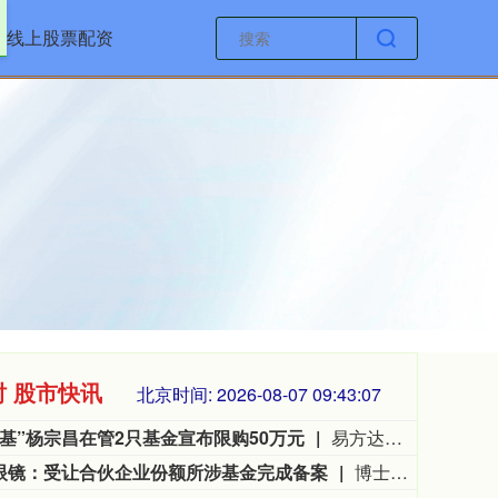
线上股票配资
时 股市快讯
北京时间:
2026-08-07 09:43:08
倍基”杨宗昌在管2只基金宣布限购50万元
易方达基金最新公告显示，杨宗昌在管的易方达供给改革、易方达产业机遇自8月10日起暂停A类基金份额或C类基金份额的50万元以上的大额申购。此前，随着7月市场行情调整，前述2只基金成为截至7月底市场唯二的年内翻倍基。8月以来，2只基金依旧表现亮眼，易方达供给改革最新年内收益为129.07%，继续领涨市场；跟随其后的易方达产业机遇最新年内收益为124.85%。
眼镜：受让合伙企业份额所涉基金完成备案
博士眼镜公告称，公司于2026年7月31日受让北京琨山、安徽安诚持有的琨山罗曼份额，对应认缴出资各1000万元，合计2000万元，占合伙企业认缴出资总额的5.97%。近日，公司收到通知，琨山罗曼已在2026年8月5日完成在中国证券投资基金业协会的备案。公司将持续关注后续进展并依规披露信息。
1134.24
创业板指
35
11.37
1.01%