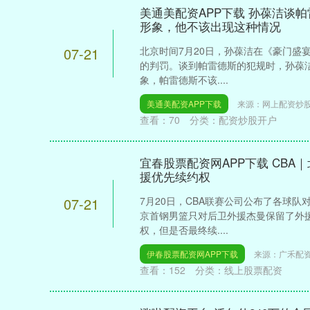
美通美配资APP下载 孙葆洁谈
形象，他不该出现这种情况
07-21
北京时间7月20日，孙葆洁在《豪门盛
的判罚。谈到帕雷德斯的犯规时，孙葆
象，帕雷德斯不该....
美通美配资APP下载
来源：网上配资炒
查看：
70
分类：
配资炒股开户
宜春股票配资网APP下载 CB
援优先续约权
07-21
7月20日，CBA联赛公司公布了各球
京首钢男篮只对后卫外援杰曼保留了外
权，但是否最终续....
伊春股票配资网APP下载
来源：广禾配
查看：
152
分类：
线上股票配资