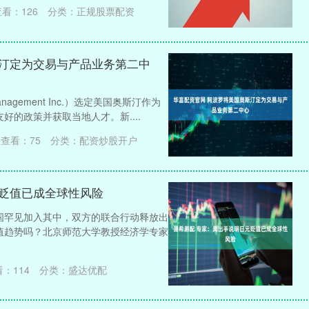
查看：
126
分类：
正规股票配资
斯汀定为交易与产品业务第二中
anagement Inc.）选定美国奥斯汀作为
的政策并获取当地人才。新....
查看：
75
分类：
配资炒股开户
元贬值已成全球性风险
国罕见加入其中，双方的联合行动释放出
值趋势吗？北京师范大学教授经济学专家
看：
114
分类：
盛达优配