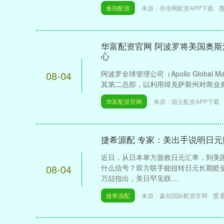
秦翔配资
来源：倍倍网配资APP下载
华富配资官网 阿波罗将美国奥
心
08-04
阿波罗全球管理公司（Apollo Global M
其第二总部，以利用得克萨斯州对商业友好
华富配资官网
来源：国元配资APP下载
捷希源配 专家：美出手说明日
近日，从日本单方面救日元汇率，到美
08-04
什么信号？双方联手能扭转日元长期贬
万喆指出，美日罕见联....
查
捷希源配
来源：鑫创国际配资官网