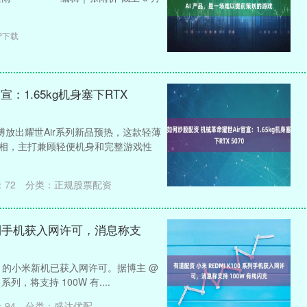
P下载
：1.65kg机身塞下RTX
博放出耀世Air系列新品预热，这款轻薄
会正式亮相，主打兼顾轻便机身和完整游戏性
：
72
分类：
正规股票配资
0 系列手机获入网许可，消息称支
1CD 的小米新机已获入网许可。据博主 @
系列，将支持 100W 有....
：
94
分类：
盛达优配