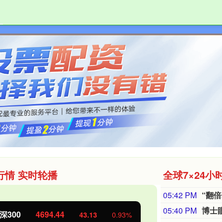
盛达优配
配资炒股开户
正规股票配资
行情 实时轮播
全球7×24小
05:42 PM
“翻
05:40 PM
博士
深300
4694.44
北证50
43.13
0.93%