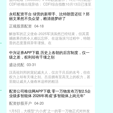
CDFI价格出现异动： CDFI综合指数10月13日已涨至
永旺配资平台 绿营的新帮手、比特朗普还狂？郑
丽文果然不负众望，赖清德梦碎了
正规股票配资
04-18
解放军的正义使命-2025军演虽然已经结束，但其震
撼效果仍然令人难以忘怀。在这场演习过程中，特朗
普的态度显得异常谨慎。在
中兴证券APP下载 历史上各朝的后宫制度，仅一
级之差，权利却有千壤之别
盛达优配
03-31
汉高祖刘邦的宠妃戚夫人，仅次于吕后的名号，但在
权力上却有天壤之别。吕后拥有至高无上的权力，甚
至能让戚夫人做舂米这样的粗活
配资公司唯信网APP下载 零一万物发布万智2.5企
业级多智能体 2026年将成“多智能体上岗元年”
配资炒股开户
04-20
1月5日，大模型“六小虎”之一的零一万物正式对外发