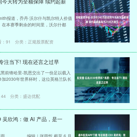
合同今天转为全额保障 续约起薪
 Smith报道，乔丹·沃尔什与凯尔特人价值
。 在本赛季剩余的时间里，沃尔什都
看：
91
分类：
正规股票配资
：专注当下! 现在还言之过早
慕尼黑前锋哈里-凯恩交出了一份足以载入
加2030年世界杯时，这位英格兰队长
144
分类：
盛达优配
 吴欣鸿：做 AI 产品，是一
雨 编辑｜张雨忻 截至 6 月