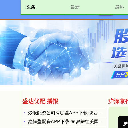
头条
最新
最热
首页
盛达优配 播报
沪深京
炒股配资公司有哪些APP下载 陕西华达龙虎榜数据（12月9日
鑫恒盈配资APP下载 56岁陈红美国最新照，儿子名校毕业似兄
深证成指
14311.01
沪
200.89
1.42%