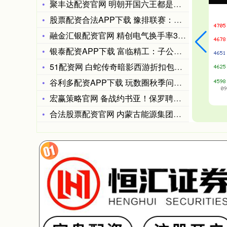
聚丰达配资官网 明朝开国六王都是谁，与开国六公是否都是同一个
股票配资合法APP下载 豫排联赛：为每一位“排场妞”喝彩！
融金汇银配资官网 精创电气换手率30.38%，龙虎榜上机构买
银泰配资APP下载 富临精工：子公司拟40亿元投建年产35万
51配资网 白蛇传奇暗影西游折扣包服 西游传奇五雷术激活方式
谷利多配资APP下载 玩数圈秋季问卷挑战：参与越多奖励越丰厚
宏赢策略官网 备战约书亚！保罗聘请三大重量级悍将担任陪练，堪
合法股票配资官网 内蒙古能源集团否认“秋招拟招录6400人”