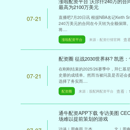
涨啦配资平台 沃尔什240万的
最高为2100万美元
07-21
直播吧7月20日讯 根据NBA名记Keith
240万美元的合同在今天转为全额保障
将....
查
涨啦配资平台
来源：配资行情官网
配资圈 征战2030世界杯? 凯恩
在刚刚结束的2025/26赛季中，拜仁
07-21
史册的成绩单。然而当被问及是否还会参
选择了务实而....
查看：
配资圈
来源：股配网配资平台
通牛配资APP下载 专访美图 CEO
场难以提前策划的游戏
访谈｜周鑫雨 兰杰 文｜周鑫