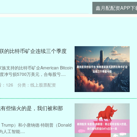
鑫月配配资APP下
关联的比特币矿企连续三个季度
的比特币矿企American Bitcoin
净亏损5700万美元，合每股亏....
看：
126
分类：
线上股票配资
我有些恼火的是，我们被和那
ric Trump）和小唐纳德·特朗普（Donald
人工智能....