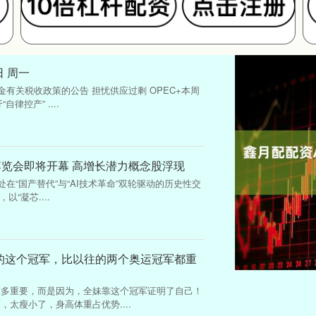
日 周一
有关税收政策的公告 担忧供应过剩 OPEC+本周
律控产” ....
博览会即将开幕 高增长潜力概念股浮现
在“国产替代”与“AI技术革命”双轮驱动的历史性交
“凝芯....
的这个冠军，比以往的两个奥运冠军都重
有多重要，而是因为，全妹靠这个冠军证明了自己！
太瘦小了，身高体重占优势....